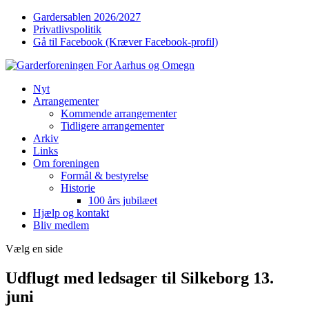
Gardersablen 2026/2027
Privatlivspolitik
Gå til Facebook (Kræver Facebook-profil)
Nyt
Arrangementer
Kommende arrangementer
Tidligere arrangementer
Arkiv
Links
Om foreningen
Formål & bestyrelse
Historie
100 års jubilæet
Hjælp og kontakt
Bliv medlem
Vælg en side
Udflugt med ledsager til Silkeborg 13.
juni