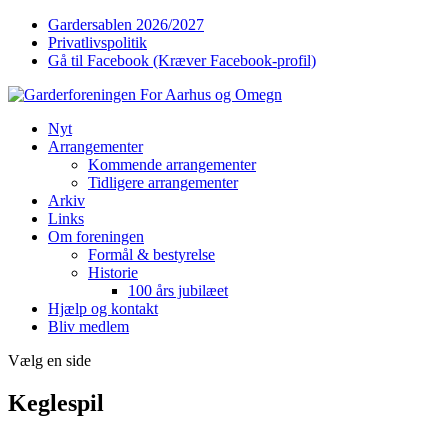
Gardersablen 2026/2027
Privatlivspolitik
Gå til Facebook (Kræver Facebook-profil)
Nyt
Arrangementer
Kommende arrangementer
Tidligere arrangementer
Arkiv
Links
Om foreningen
Formål & bestyrelse
Historie
100 års jubilæet
Hjælp og kontakt
Bliv medlem
Vælg en side
Keglespil