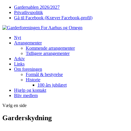
Gardersablen 2026/2027
Privatlivspolitik
Gå til Facebook (Kræver Facebook-profil)
Nyt
Arrangementer
Kommende arrangementer
Tidligere arrangementer
Arkiv
Links
Om foreningen
Formål & bestyrelse
Historie
100 års jubilæet
Hjælp og kontakt
Bliv medlem
Vælg en side
Garderskydning