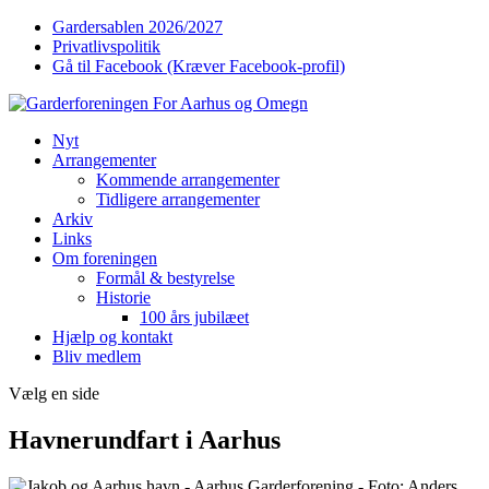
Gardersablen 2026/2027
Privatlivspolitik
Gå til Facebook (Kræver Facebook-profil)
Nyt
Arrangementer
Kommende arrangementer
Tidligere arrangementer
Arkiv
Links
Om foreningen
Formål & bestyrelse
Historie
100 års jubilæet
Hjælp og kontakt
Bliv medlem
Vælg en side
Havnerundfart i Aarhus