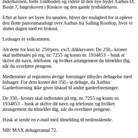
inderhavnen, forbi Toldboden og videre til den nye bydel Aarhus Ø,
Basin 7, bøgeskoven i Risskov og den gamle lystbådehavn.
Efter at have set byen fra søsiden, bliver der mulighed for at opleve
den flotte panoramaudsigt over Aarhus fra Salling Rooftop, hvor vi
slutter dagen med en frokost.
Ledsager er velkommen.
Alt dette for kun kr. 250/pers. excl. drikkevarer. De 250,- kroner
skal indbetales på reg. nr. 7255 og konto nr. 1934853 – husk at
skrive dit navn, telefonnr. og hvilket arrangement du tilmelder dig,
når du overfører pengene.
Medlemmer af regionens øvrige foreninger tilbydes deltagelse med
ledsager. For dem koster det 350,- at deltage, da Aarhus
Garderforening ikke giver tilskud til andre garderforeninger.
De 350,- kroner skal indbetales på reg. nr. 7255 og konto nr.
1934853 – husk at skrive dit navn og telefonnr. og hvilket
arrangement du tilmelder dig, når du overfører pengene.
Husk at sende en e-mail med tilmelding til nedenstående.
NB! MAX deltagerantal 72.