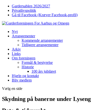
Gardersablen 2026/2027
Privatlivspolitik
Gå til Facebook (Kræver Facebook-profil)
Nyt
Arrangementer
Kommende arrangementer
Tidligere arrangementer
Arkiv
Links
Om foreningen
Formål & bestyrelse
Historie
100 års jubilæet
Hjælp og kontakt
Bliv medlem
Vælg en side
Skydning på banerne under Lyseng