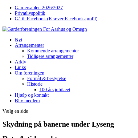
Gardersablen 2026/2027
Privatlivspolitik
Gå til Facebook (Kræver Facebook-profil)
Nyt
Arrangementer
Kommende arrangementer
Tidligere arrangementer
Arkiv
Links
Om foreningen
Formål & bestyrelse
Historie
100 års jubilæet
Hjælp og kontakt
Bliv medlem
Vælg en side
Skydning på banerne under Lyseng