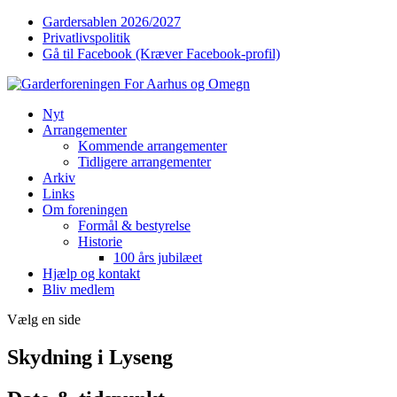
Gardersablen 2026/2027
Privatlivspolitik
Gå til Facebook (Kræver Facebook-profil)
Nyt
Arrangementer
Kommende arrangementer
Tidligere arrangementer
Arkiv
Links
Om foreningen
Formål & bestyrelse
Historie
100 års jubilæet
Hjælp og kontakt
Bliv medlem
Vælg en side
Skydning i Lyseng