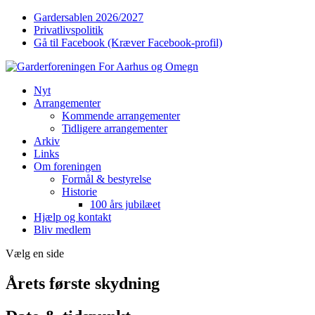
Gardersablen 2026/2027
Privatlivspolitik
Gå til Facebook (Kræver Facebook-profil)
Nyt
Arrangementer
Kommende arrangementer
Tidligere arrangementer
Arkiv
Links
Om foreningen
Formål & bestyrelse
Historie
100 års jubilæet
Hjælp og kontakt
Bliv medlem
Vælg en side
Årets første skydning