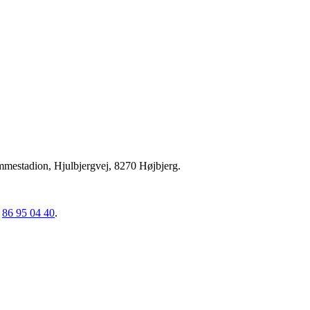
mestadion, Hjulbjergvej, 8270 Højbjerg.
.
86 95 04 40
.