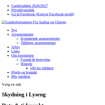
Gardersablen 2026/2027
Privatlivspolitik
Gå til Facebook (Kræver Facebook-profil)
Nyt
Arrangementer
Kommende arrangementer
Tidligere arrangementer
Arkiv
Links
Om foreningen
Formål & bestyrelse
Historie
100 års jubilæet
Hjælp og kontakt
Bliv medlem
Vælg en side
Skydning i Lyseng