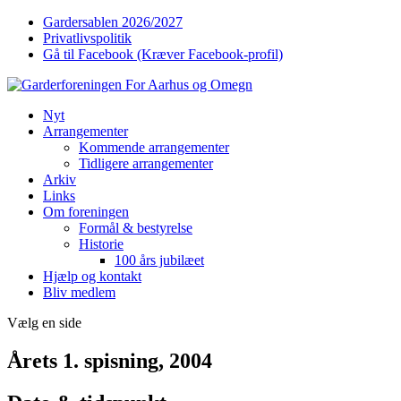
Gardersablen 2026/2027
Privatlivspolitik
Gå til Facebook (Kræver Facebook-profil)
Nyt
Arrangementer
Kommende arrangementer
Tidligere arrangementer
Arkiv
Links
Om foreningen
Formål & bestyrelse
Historie
100 års jubilæet
Hjælp og kontakt
Bliv medlem
Vælg en side
Årets 1. spisning, 2004