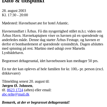
Dato & tidspunkt
28. august 2003
Kl. 17:30 - 20:00
Mødested: Havnehuset øst for hotel Atlantic.
Havnerundfart i Århus. Få din nysgerrighed stillet m.h.t. viden om
Århus Havn. Havnekaptajnen viser os havnen på en spændende og
anderledes måde. Denne dag starter Århus Festuge, og havnen er
derfor et bombardement af spændende synsindtryk. Dagen afsluttes
med spisning på rest. Martino med udsigt over Marselis
Lystbådehavn.
Begrænset deltagerantal, idet havnebussen kun medtager 50 prs.
En tur der kan opleves af hele familien for kr. 100,- pr. person (excl.
drikkevarer)
Tilmelding senest 20. august til:
Jørgen Ø. Johnsen
,
tlf.
8623 1724
(aften) eller email:
abc-telte@mail.dk
Bemærk, at der er begrænset deltagerantal!