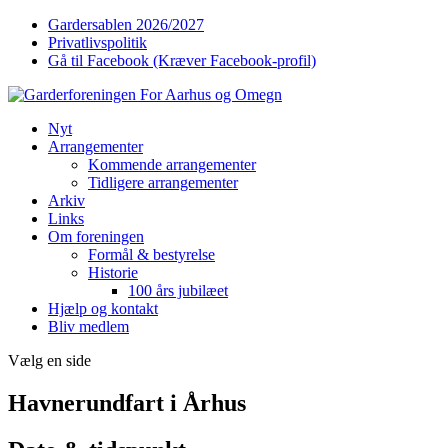
Gardersablen 2026/2027
Privatlivspolitik
Gå til Facebook (Kræver Facebook-profil)
Nyt
Arrangementer
Kommende arrangementer
Tidligere arrangementer
Arkiv
Links
Om foreningen
Formål & bestyrelse
Historie
100 års jubilæet
Hjælp og kontakt
Bliv medlem
Vælg en side
Havnerundfart i Århus