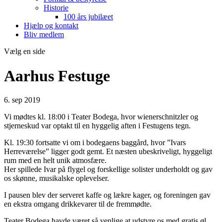
Historie
100 års jubilæet
Hjælp og kontakt
Bliv medlem
Vælg en side
Aarhus Festuge
6. sep 2019
Vi mødtes kl. 18:00 i Teater Bodega, hvor wienerschnitzler og
stjerneskud var optakt til en hyggelig aften i Festugens tegn.
Kl. 19:30 fortsatte vi om i bodegaens baggård, hvor ”Ivars
Herreværelse” ligger godt gemt. Et næsten ubeskriveligt, hyggeligt
rum med en helt unik atmosfære.
Her spillede Ivar på flygel og forskellige solister underholdt og gav
os skønne, musikalske oplevelser.
I pausen blev der serveret kaffe og lækre kager, og foreningen gav
en ekstra omgang drikkevarer til de fremmødte.
Teater Bodega havde været så venlige at udstyre os med gratis øl