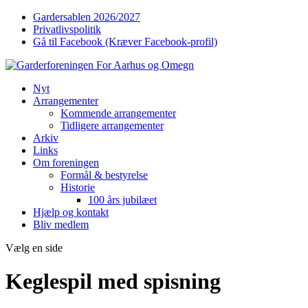
Gardersablen 2026/2027
Privatlivspolitik
Gå til Facebook (Kræver Facebook-profil)
Nyt
Arrangementer
Kommende arrangementer
Tidligere arrangementer
Arkiv
Links
Om foreningen
Formål & bestyrelse
Historie
100 års jubilæet
Hjælp og kontakt
Bliv medlem
Vælg en side
Keglespil med spisning