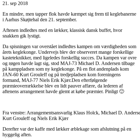
21. sep 2018
En mindre, men tapper flok havde kæmpet sig frem til keglebanerne
i Aarhus Skøjtehal den 21. september.
Aftenen indledtes med en lækker, klassisk dansk buffet, hvor
snakken gik lystigt.
Da spisningen var overstået indledtes kampen om værdigheden som
årets keglekonge. Undervejs blev der observeret mange forskellige
kasteteknikker, med ligeledes forskellig succes. Da kampen var ovre
og røgen havde lagt sig, stod MAJ-73 Michael D. Andersen tilbage
på kamppladsen som ny keglekonge. På en flot andenplads kom
JAN-60 Kurt Grouleff og på tredjepladsen kom foreningens
formand, MAJ-77 Niels Erik Kjær.Den efterfølgende
præmieoverrækkelse blev en lidt pauver affære, da lederen af
aftenens arrangement havde glemt at købe præmier. Pinligt 🙂
Fra venstre: Arrangementsansvarlig Klaus Holck, Michael D. Anders
Kurt Grouleff og Niels Erik Kjær
Derefter var der kaffe med lækker æblekage som afslutning på en
hyggelig aften.