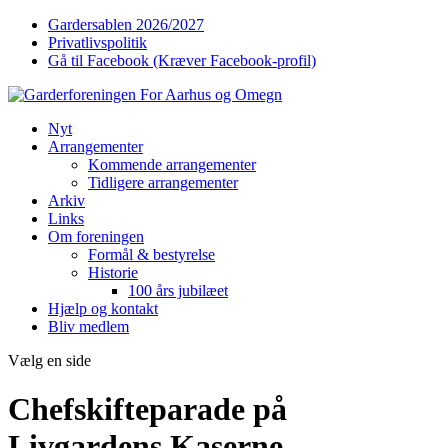
Gardersablen 2026/2027
Privatlivspolitik
Gå til Facebook (Kræver Facebook-profil)
Nyt
Arrangementer
Kommende arrangementer
Tidligere arrangementer
Arkiv
Links
Om foreningen
Formål & bestyrelse
Historie
100 års jubilæet
Hjælp og kontakt
Bliv medlem
Vælg en side
Chefskifteparade på
Livgardens Kaserne