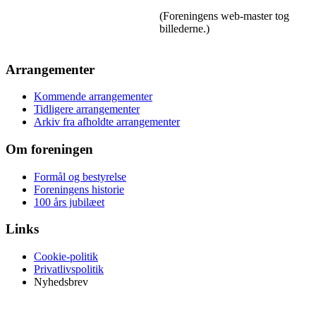
(Foreningens web-master tog
billederne.)
Arrangementer
Kommende arrangementer
Tidligere arrangementer
Arkiv fra afholdte arrangementer
Om foreningen
Formål og bestyrelse
Foreningens historie
100 års jubilæet
Links
Cookie-politik
Privatlivspolitik
Nyhedsbrev
©
Garderforeningen for Aarhus og Omegn