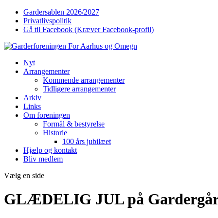
Gardersablen 2026/2027
Privatlivspolitik
Gå til Facebook (Kræver Facebook-profil)
Nyt
Arrangementer
Kommende arrangementer
Tidligere arrangementer
Arkiv
Links
Om foreningen
Formål & bestyrelse
Historie
100 års jubilæet
Hjælp og kontakt
Bliv medlem
Vælg en side
GLÆDELIG JUL på Gardergå