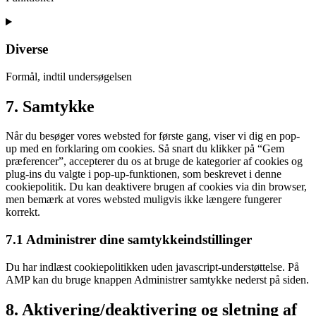
Consent
to
service
Diverse
wordfence
Formål, indtil undersøgelsen
Consent
7. Samtykke
to
service
Når du besøger vores websted for første gang, viser vi dig en pop-
diverse
up med en forklaring om cookies. Så snart du klikker på “Gem
præferencer”, accepterer du os at bruge de kategorier af cookies og
plug-ins du valgte i pop-up-funktionen, som beskrevet i denne
cookiepolitik. Du kan deaktivere brugen af ​​cookies via din browser,
men bemærk at vores websted muligvis ikke længere fungerer
korrekt.
7.1 Administrer dine samtykkeindstillinger
Du har indlæst cookiepolitikken uden javascript-understøttelse. På
AMP kan du bruge knappen Administrer samtykke nederst på siden.
8. Aktivering/deaktivering og sletning af