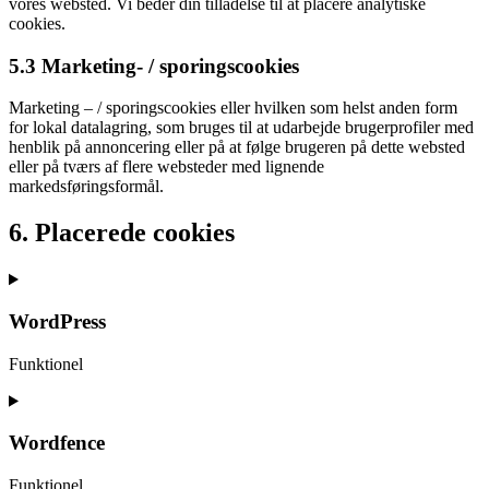
​​vores websted. Vi beder din tilladelse til at placere analytiske
cookies.
5.3 Marketing- / sporingscookies
Marketing – / sporingscookies eller hvilken som helst anden form
for lokal datalagring, som bruges til at udarbejde brugerprofiler med
henblik på annoncering eller på at følge brugeren på dette websted
eller på tværs af flere websteder med lignende
markedsføringsformål.
6. Placerede cookies
WordPress
Funktionel
Consent
to
service
Wordfence
wordpress
Funktionel