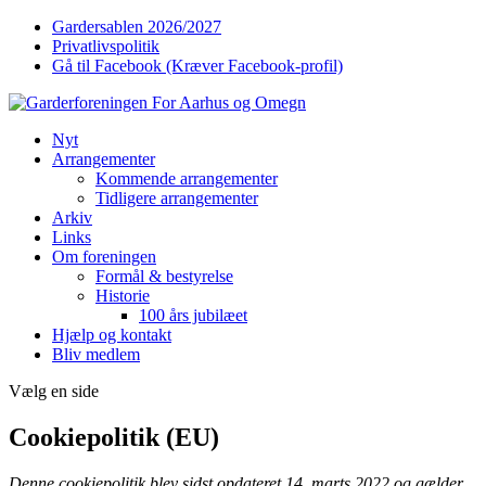
Gardersablen 2026/2027
Privatlivspolitik
Gå til Facebook (Kræver Facebook-profil)
Nyt
Arrangementer
Kommende arrangementer
Tidligere arrangementer
Arkiv
Links
Om foreningen
Formål & bestyrelse
Historie
100 års jubilæet
Hjælp og kontakt
Bliv medlem
Vælg en side
Cookiepolitik (EU)
Denne cookiepolitik blev sidst opdateret 14. marts 2022 og gælder