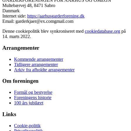
GARDERFORENINGEN FOR AARHUS OG OMEGN
Multebærvej 48, 8471 Sabro
Danmark
Internet side:
https://aarhusgarderforening.dk
Email:
garderkjaer@
ex.com
gmail.com
Denne cookiepolitik blev synkroniseret med
cookiedatabase.org
på
14. marts 2022.
Arrangementer
Kommende arrangementer
Tidligere arrangementer
Arkiv fra afholdte arrangementer
Om foreningen
Formål og bestyrelse
Foreningens historie
100 års jubilæet
Links
Cookie-politik
Privatlivspolitik